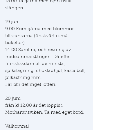
18.00 Ta gärna med björkristill 
stången.
19 juni
9.00 Kom gärna med blommor 
tillkransarna (önskvärt i små 
buketter). ​
14:00 Samling och resning av 
midsommarstången. Därefter 
finnsfiskdam till de minsta, 
spikslagning, chokladhjul, kasta boll, 
pilkastning mm.
I år blir det inget lotteri.
20 juni
från kl 12.00 är det loppis i 
Morhamnsviken. Ta med eget bord.
Välkomna!