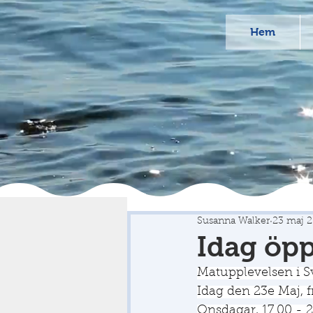
Hem
Susanna Walker
23 maj 
Idag öpp
Matupplevelsen i Sv
Idag den 23e Maj, f
Onsdagar, 17.00 - 