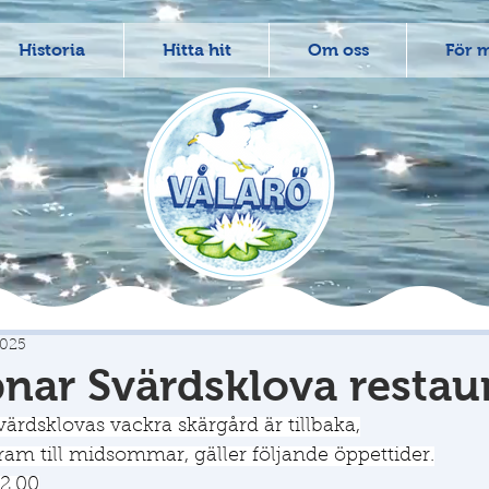
Historia
Hitta hit
Om oss
För 
2025
nar Svärdsklova restau
ärdsklovas vackra skärgård är tillbaka,
ram till midsommar, gäller följande öppettider.
22.00